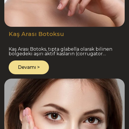
Kaş Arası Botoksu
Kaş Arası Botoks, tıpta glabella olarak bilinen
bölgedeki aşırı aktif kasların (corrugator
supercilii ve procerus) FDA onaylı nörotoksin
enjeksiyonu i..
Devamı >