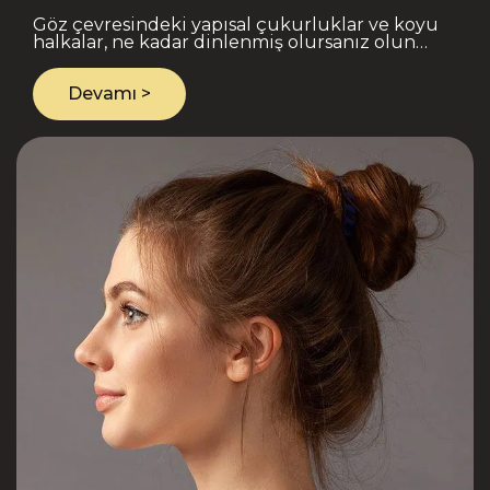
Göz çevresindeki yapısal çukurluklar ve koyu
halkalar, ne kadar dinlenmiş olursanız olun
yüzünüze sürekli yorgun, uykusuz ve solgun
bir ifade katabili..
Devamı >