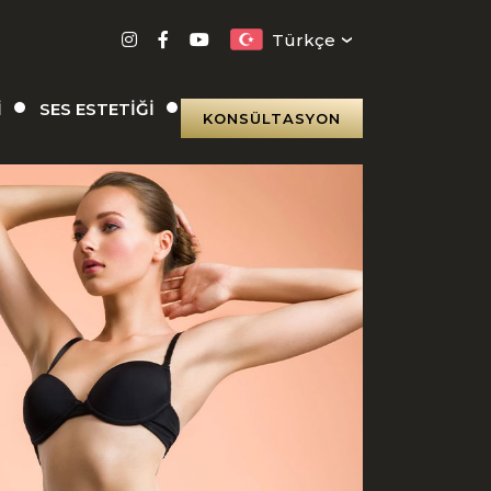
Türkçe
I
SES ESTETIĞI
KONSÜLTASYON