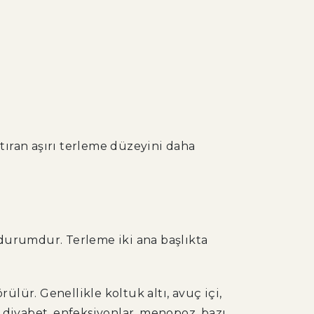
ıran aşırı terleme düzeyini daha
r durumdur. Terleme iki ana başlıkta
lür. Genellikle koltuk altı, avuç içi,
, diyabet, enfeksiyonlar, menopoz, bazı