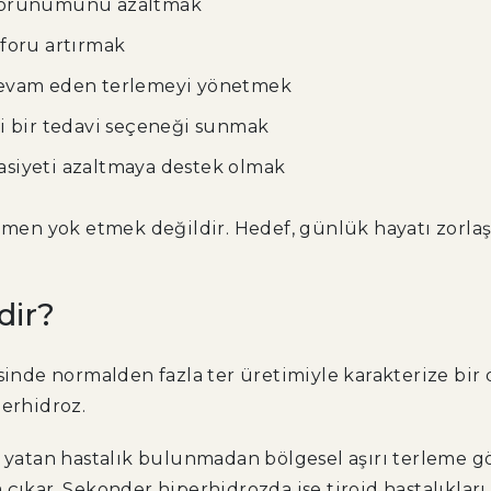
si görünümünü azaltmak
foru artırmak
devam eden terlemeyi yönetmek
i bir tedavi seçeneği sunmak
sasiyeti azaltmaya destek olmak
n yok etmek değildir. Hedef, günlük hayatı zorlaşt
dir?
esinde normalden fazla ter üretimiyle karakterize bi
perhidroz.
 yatan hastalık bulunmadan bölgesel aşırı terleme görü
çıkar. Sekonder hiperhidrozda ise tiroid hastalıkları