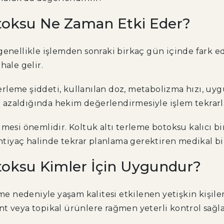
otoksu Ne Zaman Etki Eder?
genellikle işlemden sonraki birkaç gün içinde fark 
hale gelir.
 Terleme şiddeti, kullanılan doz, metabolizma hızı, uyg
ki azaldığında hekim değerlendirmesiyle işlem tekrarl
mesi önemlidir. Koltuk altı terleme botoksu kalıcı bir
 ihtiyaç halinde tekrar planlama gerektiren medikal b
toksu Kimler İçin Uygundur?
me nedeniyle yaşam kalitesi etkilenen yetişkin kişiler 
ant veya topikal ürünlere rağmen yeterli kontrol s