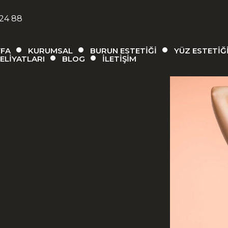
 24 88
YFA
KURUMSAL
BURUN ESTETIĞI
YÜZ ESTETIĞ
ELIYATLARI
BLOG
İLETIŞIM