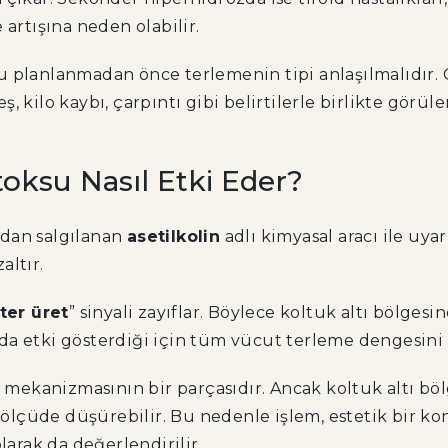
 artışına neden olabilir.
u planlanmadan önce terlemenin tipi anlaşılmalıdır. 
, kilo kaybı, çarpıntı gibi belirtilerle birlikte görü
toksu Nasıl Etki Eder?
ından salgılanan
asetilkolin
adlı kimyasal aracı ile uya
altır.
ter üret
” sinyali zayıflar. Böylece koltuk altı bölgesi
da etki gösterdiği için tüm vücut terleme dengesin
kanizmasının bir parçasıdır. Ancak koltuk altı bölg
in ölçüde düşürebilir. Bu nedenle işlem, estetik bir 
larak da değerlendirilir.