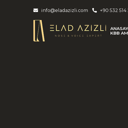
info@eladazizli.com
+90 532 514
ANASA
KBB AM