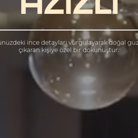
AZIZLI
ünüzdeki ince detayları vurgulayarak doğal güze
çıkaran kişiye özel bir dokunuştur.