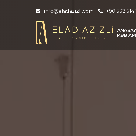
info@eladazizli.com
+90 532 514
ANASA
KBB AM