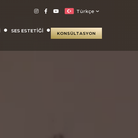
Türkçe
I
SES ESTETIĞI
KONSÜLTASYON