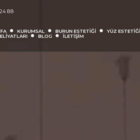
 24 88
YFA
KURUMSAL
BURUN ESTETIĞI
YÜZ ESTETIĞ
ELIYATLARI
BLOG
İLETIŞIM